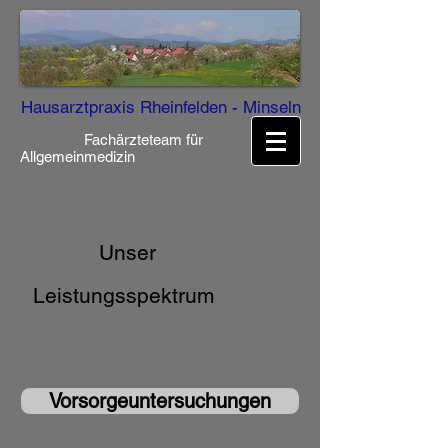
Hausarztpraxis Rheinfelden - Minseln
Fachärzteteam für
Allgemeinmedizin
Unser
Leistungsspektrum
Vorsorgeuntersuchungen