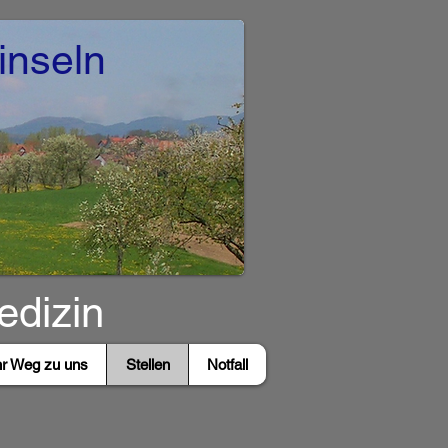
inseln
edizin
hr Weg zu uns
Stellen
Notfall