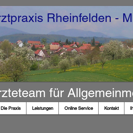
ztpraxis Rheinfelden - M
zteteam für Allgemeinm
Die Praxis
Leistungen
Online Service
Kontakt
I