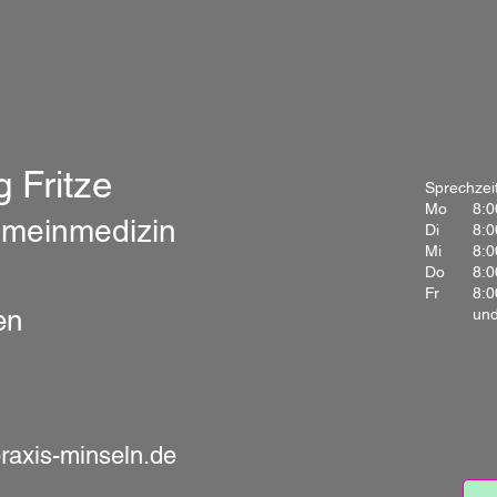
 Fritze
Sprechzei
Mo
8:0
gemeinmedizin
Di
8:0
Mi
8:0
Do
8:0
Fr
8:0
en
und
-4383
raxis-minseln.de